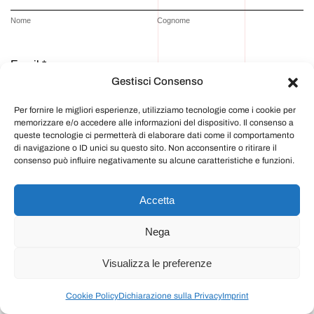
Nome
Cognome
Email *
Gestisci Consenso
Per fornire le migliori esperienze, utilizziamo tecnologie come i cookie per
memorizzare e/o accedere alle informazioni del dispositivo. Il consenso a
Commento o messaggio
queste tecnologie ci permetterà di elaborare dati come il comportamento
di navigazione o ID unici su questo sito. Non acconsentire o ritirare il
consenso può influire negativamente su alcune caratteristiche e funzioni.
Accetta
In riferimento ai dati personali trattati da ArtiGrafiche3g,
confermo di aver letto l’
informativa sul trattamento dei dati
personali
e presto il mio consenso al loro trattamento.
Nega
Visualizza le preferenze
Alternative:
Cookie Policy
Dichiarazione sulla Privacy
Imprint