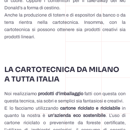
di cuore. Oppure i contenitori per il take-away del Mc
Donald’s a forma di cestino.
Anche la produzione di totem e di espositori da banco o da
terra rientra nella cartotecnica. Insomma, con la
cartotecnica si possono ottenere sia prodotti creativi sia
prodotti lineari.
LA CARTOTECNICA DA MILANO
A TUTTA ITALIA
Noi realizziamo
prodotti d’imballaggio
fatti con questa con
questa tecnica, sia sobri e semplici sia fantasiosi e creativi.
E lo facciamo utilizzando
cartone riciclato e riciclabile
in
quanto la nostra è
un’azienda eco sostenibile
. L’uso di
cartone riciclato o preveniente da foreste certificate,
l’utilizzo di inchiostri ecologici, il consumo di energia