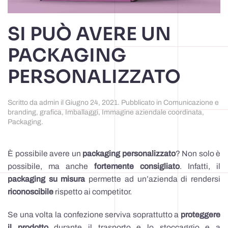
SI PUÒ AVERE UN
PACKAGING
PERSONALIZZATO
Scritto da
admin
il
Giugno 24, 2021
. Pubblicato in
Comunicazione e
branding
,
grafica
,
Imballaggi
,
Immagine aziendale coordinata
,
Packaging
.
È possibile avere un
packaging personalizzato
? Non solo è
possibile, ma anche
fortemente consigliato
. Infatti, il
packaging su misura
permette ad un’azienda di rendersi
riconoscibile
rispetto ai competitor.
Se una volta la confezione serviva soprattutto a
proteggere
il prodotto
durante il trasporto e lo stoccaggio e a