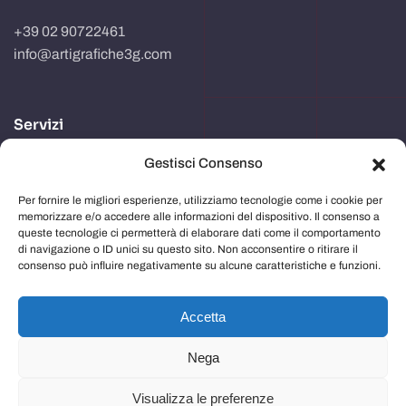
+39 02 90722461
info@artigrafiche3g.com
Servizi
Gestisci Consenso
Realizzazione packaging
Progettazione e studio grafico
Per fornire le migliori esperienze, utilizziamo tecnologie come i cookie per
memorizzare e/o accedere alle informazioni del dispositivo. Il consenso a
Comunicazione in store
queste tecnologie ci permetterà di elaborare dati come il comportamento
di navigazione o ID unici su questo sito. Non acconsentire o ritirare il
Imballaggi
consenso può influire negativamente su alcune caratteristiche e funzioni.
Immagine aziendale
Accetta
Nega
Privacy Policy
e
Cookie Policy
Visualizza le preferenze