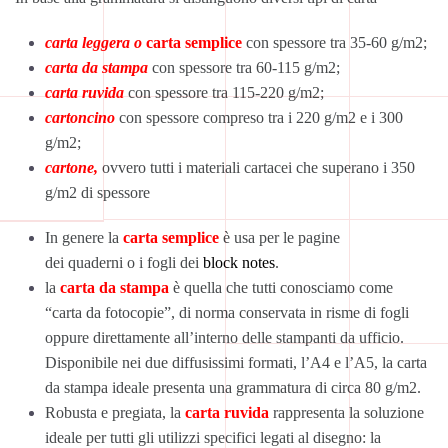
carta leggera o
carta semplice
con spessore tra 35-60 g/m2;
carta da stampa
con spessore tra 60-115 g/m2;
carta ruvida
con spessore tra 115-220 g/m2;
cartoncino
con spessore compreso tra i 220 g/m2 e i 300
g/m2;
cartone,
ovvero tutti i materiali cartacei che superano i 350
g/m2 di spessore
In genere la
carta semplice
è usa per le pagine
dei quaderni o i fogli dei
block notes
.
la
carta da stampa
è quella che tutti conosciamo come
“carta da fotocopie”, di norma conservata in risme di fogli
oppure direttamente all’interno delle stampanti da ufficio.
Disponibile nei due diffusissimi formati, l’A4 e l’A5, la carta
da stampa ideale presenta una grammatura di circa 80 g/m2.
Robusta e pregiata, la
carta ruvida
rappresenta la soluzione
ideale per tutti gli utilizzi specifici legati al disegno: la