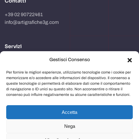
Contatti
+39 02 90722461
info@artigrafiche3g.com
Servizi
Gestisci Consenso
Realizzazione packaging
Progettazione e studio grafico
Per fornire le migliori esperienze, utilizziamo tecnologie come i cookie per
memorizzare e/o accedere alle informazioni del dispositivo. Il consenso a
Comunicazione in store
queste tecnologie ci permetterà di elaborare dati come il comportamento
di navigazione o ID unici su questo sito. Non acconsentire o ritirare il
Imballaggi
consenso può influire negativamente su alcune caratteristiche e funzioni.
Immagine aziendale
Accetta
Nega
Privacy Policy
e
Cookie Policy