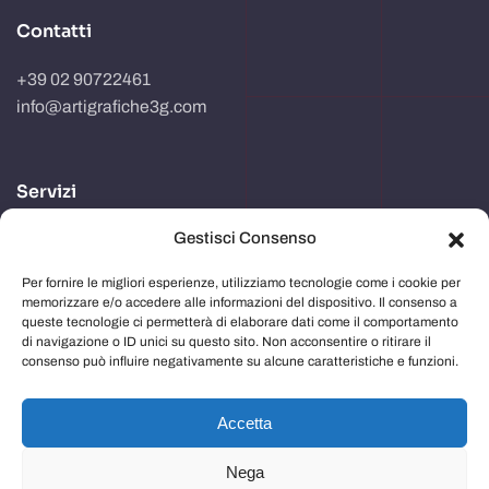
Contatti
+39 02 90722461
info@artigrafiche3g.com
Servizi
Gestisci Consenso
Realizzazione packaging
Progettazione e studio grafico
Per fornire le migliori esperienze, utilizziamo tecnologie come i cookie per
memorizzare e/o accedere alle informazioni del dispositivo. Il consenso a
Comunicazione in store
queste tecnologie ci permetterà di elaborare dati come il comportamento
di navigazione o ID unici su questo sito. Non acconsentire o ritirare il
Imballaggi
consenso può influire negativamente su alcune caratteristiche e funzioni.
Immagine aziendale
Accetta
Nega