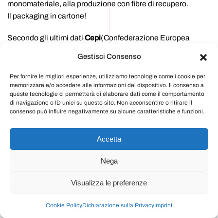
monomateriale, alla produzione con fibre di recupero.
Il packaging in cartone!
Secondo gli ultimi dati
Cepi
(Confederazione Europea
dell’Industria Cartaria) nel 2020 l’Italia è l’unico Paese ad
Gestisci Consenso
aver aumentato l’utilizzo di macero (+1%) per la produzione
industriale, parte della quale destinata anche all’e-
Per fornire le migliori esperienze, utilizziamo tecnologie come i cookie per
memorizzare e/o accedere alle informazioni del dispositivo. Il consenso a
commerce. Un dato importante che dimostra l’attenzione
queste tecnologie ci permetterà di elaborare dati come il comportamento
del comparto industriale alle richieste del mercato, con una
di navigazione o ID unici su questo sito. Non acconsentire o ritirare il
capacità di riciclo in aumento grazie anche alla recente
consenso può influire negativamente su alcune caratteristiche e funzioni.
attivazione di due nuove cartiere, ma anche dei
consumatori, sempre più sensibili e attenti alla sostenibilità
Accetta
del packaging. Il packaging in cartone per la spedizione!
Nega
Sempre secondo i dati rilevati da AstraRicerche il
39,2%
degli intervistati ha notato un miglioramento in termini di
Visualizza le preferenze
maggiore
riciclabilità
e minore overpackaging
(30,4%) e
hanno identificato la carta/cartone come materiale più
Cookie Policy
Dichiarazione sulla Privacy
Imprint
sostenibile per il packaging dei prodotti acquistati online