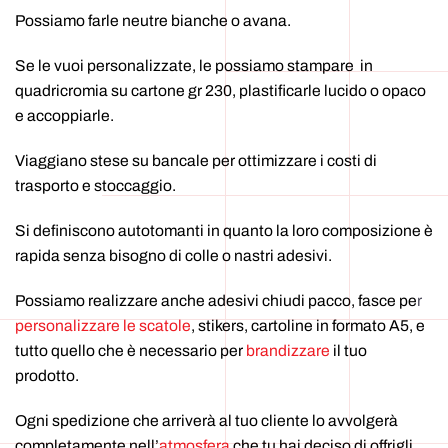
Possiamo farle neutre bianche o avana.
Se le vuoi personalizzate, le possiamo stampare in
quadricromia su cartone gr 230, plastificarle lucido o opaco
e accoppiarle.
Viaggiano stese su bancale per ottimizzare i costi di
trasporto e stoccaggio.
Si definiscono autotomanti in quanto la loro composizione è
rapida senza bisogno di colle o nastri adesivi.
Possiamo realizzare anche adesivi chiudi pacco, fasce pe
r
personalizzare le scatole
, stikers, cartoline in formato A5, e
tutto quello che è necessario per
brandizzare
il tuo
prodotto.
Ogni spedizione che arriverà al tuo cliente lo avvolgerà
completamente nell’
atmosfera
che tu hai deciso di offrigli.