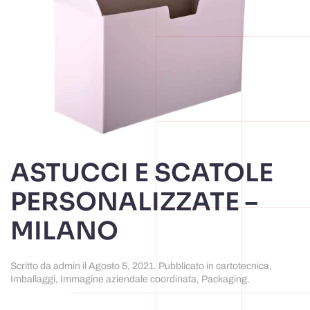
ASTUCCI E SCATOLE
PERSONALIZZATE –
MILANO
Scritto da
admin
il
Agosto 5, 2021
. Pubblicato in
cartotecnica
,
Imballaggi
,
Immagine aziendale coordinata
,
Packaging
.