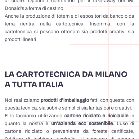
di cuore. Oppure i contenitori per il take-away del Mc
Donald’s a forma di cestino.
Anche la produzione di totem e di espositori da banco o da
terra rientra nella cartotecnica. Insomma, con la
cartotecnica si possono ottenere sia prodotti creativi sia
prodotti lineari.
LA CARTOTECNICA DA MILANO
A TUTTA ITALIA
Noi realizziamo
prodotti d’imballaggio
fatti con questa con
questa tecnica, sia sobri e semplici sia fantasiosi e creativi.
E lo facciamo utilizzando
cartone riciclato e riciclabile
in
quanto la nostra è
un’azienda eco sostenibile
. L’uso di
cartone riciclato o preveniente da foreste certificate,
l’utilizzo di inchiostri ecologici, il consumo di energia