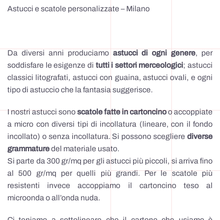
Astucci e scatole personalizzate – Milano
Da diversi anni produciamo
astucci di ogni genere
, per
soddisfare le esigenze di
tutti i settori merceologici
; astucci
classici litografati, astucci con guaina, astucci ovali, e ogni
tipo di astuccio che la fantasia suggerisce.
I nostri astucci sono
scatole fatte in cartoncino
o accoppiate
a micro con diversi tipi di incollatura (lineare, con il fondo
incollato) o senza incollatura. Si possono scegliere
diverse
grammature
del materiale usato.
Si parte da 300 gr/mq per gli astucci più piccoli, si arriva fino
al 500 gr/mq per quelli più grandi. Per le scatole più
resistenti invece accoppiamo il cartoncino teso al
microonda o all’onda nuda.
Ci teniamo a sottolineare che il cartone che usiamo è