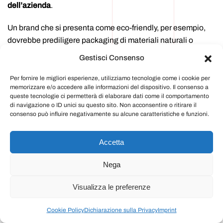
dell’azienda
.
Un brand che si presenta come eco-friendly, per esempio,
dovrebbe prediligere packaging di materiali naturali o
ecosostenibili
,
con un’identità grafica e cromatica che
Gestisci Consenso
richiami a questo tipo di valori. Vale anche la pena di fare
una ricerca preventiva sui destinatari della campagna di
Per fornire le migliori esperienze, utilizziamo tecnologie come i cookie per
memorizzare e/o accedere alle informazioni del dispositivo. Il consenso a
creative seeding, per individuare e disegnare il tipo di
queste tecnologie ci permetterà di elaborare dati come il comportamento
packaging che possa suscitare il loro interesse e il
di navigazione o ID unici su questo sito. Non acconsentire o ritirare il
desiderio di parlare del prodotto.
consenso può influire negativamente su alcune caratteristiche e funzioni.
Siamo in grado di produrre il packaging necessario a
Accetta
centrare il vostro obiettivo. Abbiamo già in magazzino
diverse fustella al fine di abbassare i costi fissi.
Nega
Visualizza le preferenze
2. CREATIVE SEEDING ED EFFETTO
WOW.
Cookie Policy
Dichiarazione sulla Privacy
Imprint