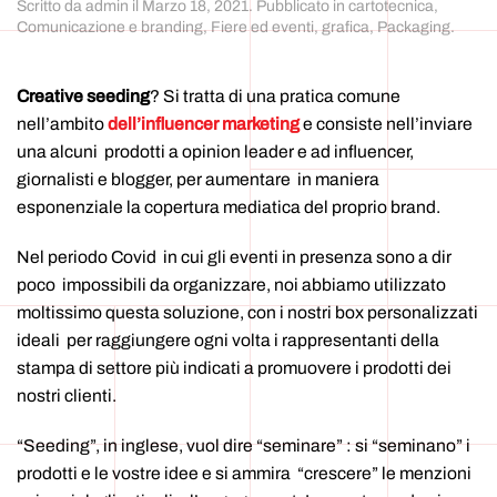
Scritto da
admin
il
Marzo 18, 2021
. Pubblicato in
cartotecnica
,
Comunicazione e branding
,
Fiere ed eventi
,
grafica
,
Packaging
.
Creative seeding
? Si tratta di una pratica comune
nell’ambito
dell’influencer marketing
e consiste nell’inviare
una alcuni prodotti a opinion leader e ad influencer,
giornalisti e blogger, per aumentare in maniera
esponenziale la copertura mediatica del proprio brand.
Nel periodo Covid in cui gli eventi in presenza sono a dir
poco impossibili da organizzare, noi abbiamo utilizzato
moltissimo questa soluzione, con i nostri box personalizzati
ideali per raggiungere ogni volta i rappresentanti della
stampa di settore più indicati a promuovere i prodotti dei
nostri clienti.
“Seeding”, in inglese, vuol dire “seminare” : si “seminano” i
prodotti e le vostre idee e si ammira “crescere” le menzioni