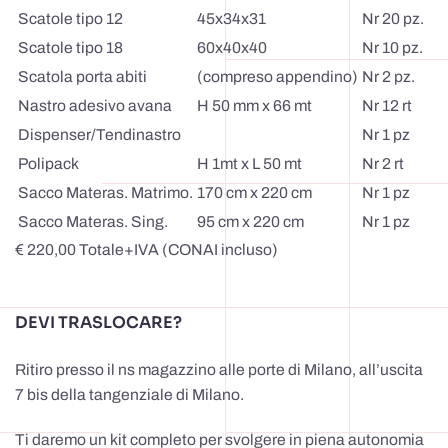
Scatole tipo 12
45x34x31
Nr 20 pz.
Scatole tipo 18
60x40x40
Nr 10 pz.
Scatola porta abiti
(compreso appendino)
Nr 2 pz.
Nastro adesivo avana
H 50 mm x 66 mt
Nr 12 rt
Dispenser/Tendinastro
Nr 1 pz
Polipack
H 1mt x L 50 mt
Nr 2 rt
Sacco Materas. Matrimo.
170 cm x 220 cm
Nr 1 pz
Sacco Materas. Sing.
95 cm x 220 cm
Nr 1 pz
€
220,00
Totale+IVA (CONAI incluso)
DEVI TRASLOCARE?
Ritiro presso il ns magazzino alle porte di Milano, all’uscita
7 bis della tangenziale di Milano.
Ti daremo un kit completo per svolgere in piena autonomia