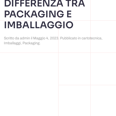
DIFFERENZA TRA
PACKAGING E
IMBALLAGGIO
Scritto da
admin
il
Maggio 4, 2023
. Pubblicato in
cartotecnica
,
Imballaggi
,
Packaging
.