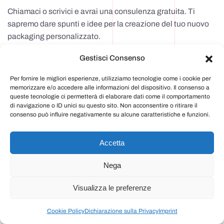
Chiamaci o scrivici e avrai una consulenza gratuita. Ti
sapremo dare spunti e idee per la creazione del tuo nuovo
packaging personalizzato.
Gestisci Consenso
Siamo a due passi da Milano, nella zona industriale di
Rozzano.
Per fornire le migliori esperienze, utilizziamo tecnologie come i cookie per
memorizzare e/o accedere alle informazioni del dispositivo. Il consenso a
Presso la nostra sede troverai 50 anni di esperienza al tuo
queste tecnologie ci permetterà di elaborare dati come il comportamento
servizio. Partiremo dall’ascoltare i tuoi bisogni, fornendoti
di navigazione o ID unici su questo sito. Non acconsentire o ritirare il
consenso può influire negativamente su alcune caratteristiche e funzioni.
diverse soluzioni al tuo problema.
Partiamo dalla
progettazione
alla
realizzazione del
Accetta
packaging.
Nega
Contattaci.
Visualizza le preferenze
Nome *
Cookie Policy
Dichiarazione sulla Privacy
Imprint