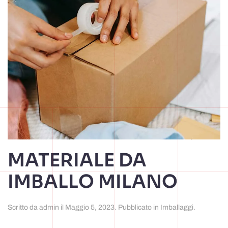
MATERIALE DA
IMBALLO MILANO
Scritto da
admin
il
Maggio 5, 2023
. Pubblicato in
Imballaggi
.