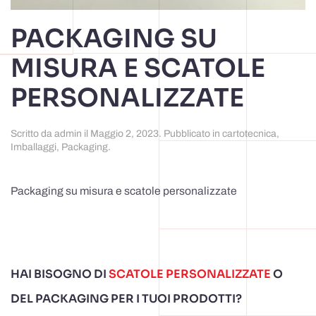
PACKAGING SU
MISURA E SCATOLE
PERSONALIZZATE
Scritto da
admin
il
Maggio 2, 2023
. Pubblicato in
cartotecnica
,
Imballaggi
,
Packaging
.
Packaging su misura e scatole personalizzate
HAI BISOGNO DI
SCATOLE PERSONALIZZATE
O
DEL PACKAGING PER I TUOI PRODOTTI?