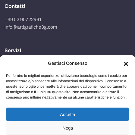
Contatti
+39 02 90722461
info@artigrafiche3g.com
Servizi
Gestisci Consenso
Realizzazione packaging
Progettazione e studio grafico
Per fornire le migliori esperienze, utilizziamo tecnologie come i cookie per
memorizzare e/o accedere alle informazioni del dispositivo. Il consenso a
Comunicazione in store
queste tecnologie ci permetterà di elaborare dati come il comportamento
di navigazione o ID unici su questo sito. Non acconsentire o ritirare il
Imballaggi
consenso può influire negativamente su alcune caratteristiche e funzioni.
Immagine aziendale
Accetta
Nega