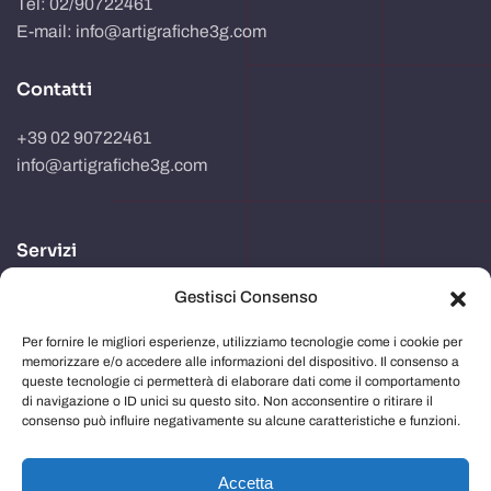
Tel: 02/90722461
E-mail: info@artigrafiche3g.com
Contatti
+39 02 90722461
info@artigrafiche3g.com
Servizi
Gestisci Consenso
Realizzazione packaging
Progettazione e studio grafico
Per fornire le migliori esperienze, utilizziamo tecnologie come i cookie per
memorizzare e/o accedere alle informazioni del dispositivo. Il consenso a
Comunicazione in store
queste tecnologie ci permetterà di elaborare dati come il comportamento
di navigazione o ID unici su questo sito. Non acconsentire o ritirare il
Imballaggi
consenso può influire negativamente su alcune caratteristiche e funzioni.
Immagine aziendale
Accetta