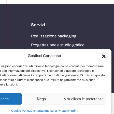
Servizi
Realizzazione packaging
Progettazione e studio grafico
Comunicazione in store
Gestisci Consenso
Imballaggi
le migliori esperienze, utilizziamo tecnologie come i cookie per memorizzare
 alle informazioni del dispositivo. Il consenso a queste tecnologie ci
Immagine aziendale
i elaborare dati come il comportamento di navigazione o ID unici su questo
consentire o ritirare il consenso può influire negativamente su alcune
he e funzioni.
cetta
Nega
Visualizza le preferenze
2026 © Copyright - Artigrafiche3g. Sito realizzato da
KLC
Cookie Policy
Dichiarazione sulla Privacy
Imprint