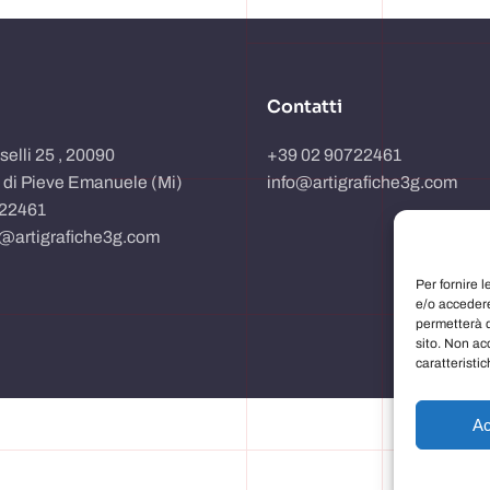
Contatti
sselli 25 , 20090
+39 02 90722461
 di Pieve Emanuele (Mi)
info@artigrafiche3g.com
722461
o@artigrafiche3g.com
Per fornire 
e/o accedere
permetterà d
sito. Non ac
caratteristic
Ac