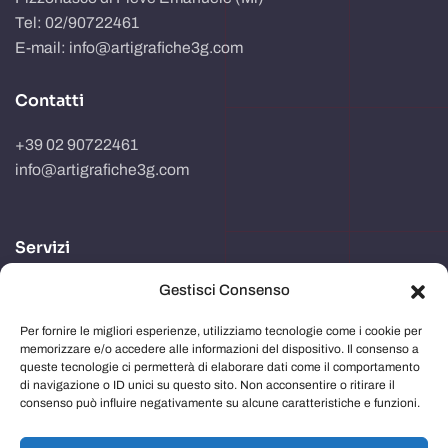
Tel: 02/90722461
E-mail: info@artigrafiche3g.com
Contatti
+39 02 90722461
info@artigrafiche3g.com
Servizi
Gestisci Consenso
Realizzazione packaging
Progettazione e studio grafico
Per fornire le migliori esperienze, utilizziamo tecnologie come i cookie per
memorizzare e/o accedere alle informazioni del dispositivo. Il consenso a
Comunicazione in store
queste tecnologie ci permetterà di elaborare dati come il comportamento
di navigazione o ID unici su questo sito. Non acconsentire o ritirare il
Imballaggi
consenso può influire negativamente su alcune caratteristiche e funzioni.
Immagine aziendale