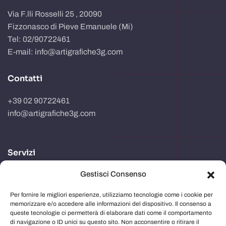
Via F.lli Rosselli 25 , 20090
Fizzonasco di Pieve Emanuele (Mi)
Tel: 02/90722461
E-mail: info@artigrafiche3g.com
Contatti
+39 02 90722461
info@artigrafiche3g.com
Servizi
Gestisci Consenso
Realizzazione packaging
Progettazione e studio grafico
Per fornire le migliori esperienze, utilizziamo tecnologie come i cookie per
memorizzare e/o accedere alle informazioni del dispositivo. Il consenso a
Comunicazione in store
queste tecnologie ci permetterà di elaborare dati come il comportamento
di navigazione o ID unici su questo sito. Non acconsentire o ritirare il