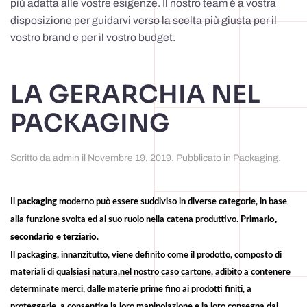
più adatta alle vostre esigenze. Il nostro team è a vostra
disposizione per guidarvi verso la scelta più giusta per il
vostro brand e per il vostro budget.
LA GERARCHIA NEL
PACKAGING
Scritto da
admin
il
Novembre 19, 2019
. Pubblicato in
Packaging
.
Il
packaging
moderno può essere suddiviso in diverse categorie, in base
alla funzione svolta ed al suo ruolo nella catena produttivo. P
rimario,
secondario e terziario
.
Il packaging, innanzitutto, viene definito come il prodotto, composto di
materiali di qualsiasi
natura,nel
nostro caso cartone, adibito a contenere
determinate merci, dalle materie prime fino ai prodotti finiti, a
proteggerle, a consentire la loro manipolazione e la loro consegna dal