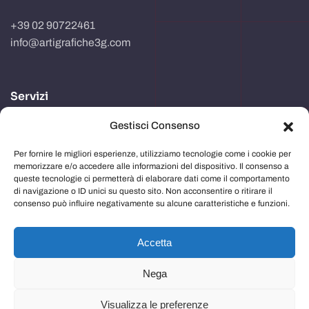
+39 02 90722461
info@artigrafiche3g.com
Servizi
Gestisci Consenso
Realizzazione packaging
Progettazione e studio grafico
Per fornire le migliori esperienze, utilizziamo tecnologie come i cookie per
memorizzare e/o accedere alle informazioni del dispositivo. Il consenso a
Comunicazione in store
queste tecnologie ci permetterà di elaborare dati come il comportamento
di navigazione o ID unici su questo sito. Non acconsentire o ritirare il
Imballaggi
consenso può influire negativamente su alcune caratteristiche e funzioni.
Immagine aziendale
Accetta
Nega
Privacy Policy
e
Cookie Policy
Visualizza le preferenze