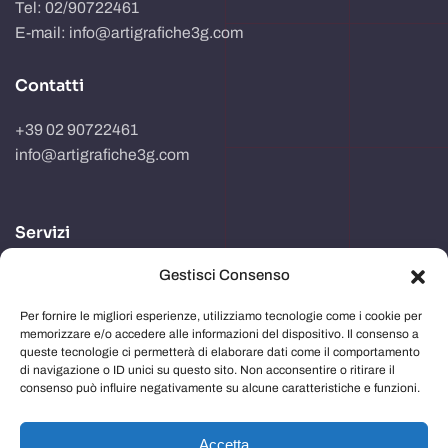
Tel: 02/90722461
E-mail: info@artigrafiche3g.com
Contatti
+39 02 90722461
info@artigrafiche3g.com
Servizi
Gestisci Consenso
Realizzazione packaging
Progettazione e studio grafico
Per fornire le migliori esperienze, utilizziamo tecnologie come i cookie per
memorizzare e/o accedere alle informazioni del dispositivo. Il consenso a
Comunicazione in store
queste tecnologie ci permetterà di elaborare dati come il comportamento
di navigazione o ID unici su questo sito. Non acconsentire o ritirare il
Imballaggi
consenso può influire negativamente su alcune caratteristiche e funzioni.
Immagine aziendale
Accetta