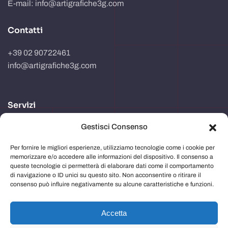
E-mail: info@artigrafiche3g.com
Contatti
+39 02 90722461
info@artigrafiche3g.com
Servizi
Gestisci Consenso
Realizzazione packaging
Progettazione e studio grafico
Per fornire le migliori esperienze, utilizziamo tecnologie come i cookie per
memorizzare e/o accedere alle informazioni del dispositivo. Il consenso a
Comunicazione in store
queste tecnologie ci permetterà di elaborare dati come il comportamento
di navigazione o ID unici su questo sito. Non acconsentire o ritirare il
Imballaggi
consenso può influire negativamente su alcune caratteristiche e funzioni.
Immagine aziendale
Accetta