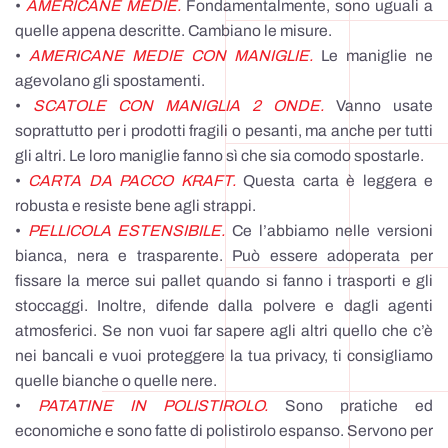
•
AMERICANE MEDIE.
Fondamentalmente, sono uguali a
quelle appena descritte. Cambiano le misure.
•
AMERICANE MEDIE CON MANIGLIE.
Le maniglie ne
agevolano gli spostamenti.
•
SCATOLE CON MANIGLIA 2 ONDE.
Vanno usate
soprattutto per i prodotti fragili o pesanti, ma anche per tutti
gli altri. Le loro maniglie fanno sì che sia comodo spostarle.
•
CARTA DA PACCO KRAFT.
Questa carta è leggera e
robusta e resiste bene agli strappi.
•
PELLICOLA ESTENSIBILE.
Ce l’abbiamo nelle versioni
bianca, nera e trasparente. Può essere adoperata per
fissare la merce sui pallet quando si fanno i trasporti e gli
stoccaggi. Inoltre, difende dalla polvere e dagli agenti
atmosferici. Se non vuoi far sapere agli altri quello che c’è
nei bancali e vuoi proteggere la tua privacy, ti consigliamo
quelle bianche o quelle nere.
•
PATATINE IN POLISTIROLO.
Sono pratiche ed
economiche e sono fatte di polistirolo espanso. Servono per