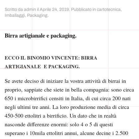
Scritto da
admin
il
Aprile 24, 2019
. Pubblicato in
cartotecnica
,
Imballaggi
,
Packaging
.
Birra artigianale e packaging.
ECCO IL BINOMIO VINCENTE: BIRRA
ARTIGIANALE E PACKAGING.
Se avete deciso di iniziare la vostra attività di birrai in
proprio, sappiate che siete in bella compagnia: sono circa
650 i microbirrifici censiti in Italia, di cui circa 200 nati
negli ultimi tre anni. La loro produzione media di circa
450-500 ettolitri a birrificio. Un dato che in realtà
nasconde differenze enormi: solo 4 o 5 di questi
superano i 10mila ettolitri annui, alcune decine i 2.500