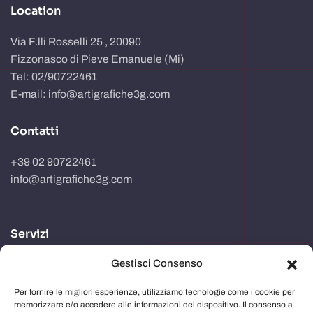
Location
Via F.lli Rosselli 25 , 20090
Fizzonasco di Pieve Emanuele (Mi)
Tel: 02/90722461
E-mail: info@artigrafiche3g.com
Contatti
+39 02 90722461
info@artigrafiche3g.com
Servizi
Gestisci Consenso
Realizzazione packaging
Progettazione e studio grafico
Per fornire le migliori esperienze, utilizziamo tecnologie come i cookie per
memorizzare e/o accedere alle informazioni del dispositivo. Il consenso a