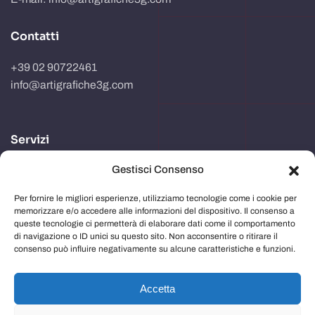
Contatti
+39 02 90722461
info@artigrafiche3g.com
Servizi
Gestisci Consenso
Realizzazione packaging
Progettazione e studio grafico
Per fornire le migliori esperienze, utilizziamo tecnologie come i cookie per
memorizzare e/o accedere alle informazioni del dispositivo. Il consenso a
Comunicazione in store
queste tecnologie ci permetterà di elaborare dati come il comportamento
di navigazione o ID unici su questo sito. Non acconsentire o ritirare il
Imballaggi
consenso può influire negativamente su alcune caratteristiche e funzioni.
Immagine aziendale
Accetta