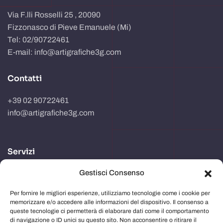
Via F.lli Rosselli 25 , 20090
Fizzonasco di Pieve Emanuele (Mi)
Tel: 02/90722461
E-mail: info@artigrafiche3g.com
Contatti
+39 02 90722461
info@artigrafiche3g.com
Servizi
Gestisci Consenso
Realizzazione packaging
Progettazione e studio grafico
Per fornire le migliori esperienze, utilizziamo tecnologie come i cookie per
memorizzare e/o accedere alle informazioni del dispositivo. Il consenso a
Comunicazione in store
queste tecnologie ci permetterà di elaborare dati come il comportamento
di navigazione o ID unici su questo sito. Non acconsentire o ritirare il