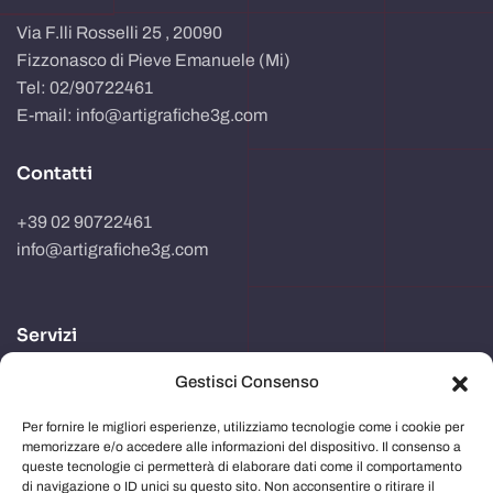
Via F.lli Rosselli 25 , 20090
Fizzonasco di Pieve Emanuele (Mi)
Tel: 02/90722461
E-mail: info@artigrafiche3g.com
Contatti
+39 02 90722461
info@artigrafiche3g.com
Servizi
Gestisci Consenso
Realizzazione packaging
Progettazione e studio grafico
Per fornire le migliori esperienze, utilizziamo tecnologie come i cookie per
memorizzare e/o accedere alle informazioni del dispositivo. Il consenso a
Comunicazione in store
queste tecnologie ci permetterà di elaborare dati come il comportamento
di navigazione o ID unici su questo sito. Non acconsentire o ritirare il