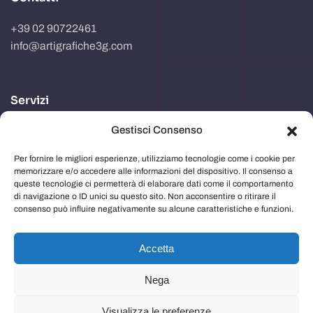
+39 02 90722461
info@artigrafiche3g.com
Servizi
Gestisci Consenso
Realizzazione packaging
Progettazione e studio grafico
Per fornire le migliori esperienze, utilizziamo tecnologie come i cookie per
memorizzare e/o accedere alle informazioni del dispositivo. Il consenso a
Comunicazione in store
queste tecnologie ci permetterà di elaborare dati come il comportamento
di navigazione o ID unici su questo sito. Non acconsentire o ritirare il
Imballaggi
consenso può influire negativamente su alcune caratteristiche e funzioni.
Immagine aziendale
Accetta
Nega
Privacy Policy
e
Cookie Policy
Visualizza le preferenze