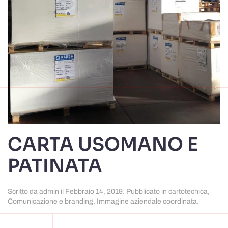
CARTA USOMANO E
PATINATA
Scritto da
admin
il
Febbraio 14, 2019
. Pubblicato in
cartotecnica
,
Comunicazione e branding
,
Immagine aziendale coordinata
.