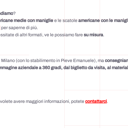
ndiamo
?
ricane medie con maniglie
e le scatole
americane con le manigl
i
per saperne di più.
itate di altri formati, ve le possiamo fare
su misura
.
i Milano (con lo stabilimento in Pieve Emanuele), ma
consegniamo
mmagine aziendale a 360 gradi, dal biglietto da visita, al materi
 se volete avere maggiori informazioni, potete
contattarci
.