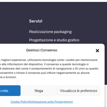
Servizi
Realizzazione packaging
Progettazione e studio grafico
Comunicazione in store
Gestisci Consenso
Imballaggi
le migliori esperienze, utilizziamo tecnologie come i cookie per memorizzare
 alle informazioni del dispositivo. Il consenso a queste tecnologie ci
Immagine aziendale
i elaborare dati come il comportamento di navigazione o ID unici su questo
consentire o ritirare il consenso può influire negativamente su alcune
he e funzioni.
cetta
Nega
Visualizza le preferenze
2026 © Copyright - Artigrafiche3g. Sito realizzato da
KLC
Cookie Policy
Dichiarazione sulla Privacy
Imprint