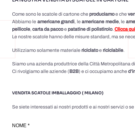
Come sono le scatole di cartone che
produciamo
e che
ve
Abbiamo le
americane grandi
, le
americane medie
, le
ame
pellicole
,
carta
da pacco
e
patatine di polistirolo
.
Clicca qu
Le nostre scatole hanno delle misure standard, ma se necess
Utilizziamo solamente materiale
riciclato
e
riciclabile
.
Siamo una azienda produttrice della Città Metropolitana d
Ci rivolgiamo alle aziende (
B2B
) e ci occupiamo anche
d’i
VENDITA SCATOLE IMBALLAGGIO ( MILANO)
Se siete interessati ai nostri prodotti e ai nostri servizi o
NOME *