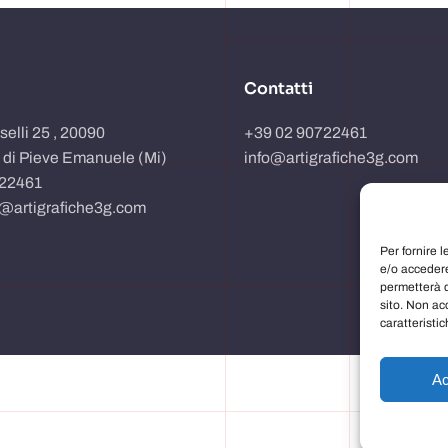
Contatti
sselli 25 , 20090
+39 02 90722461
 di Pieve Emanuele (Mi)
info@artigrafiche3g.com
722461
o@artigrafiche3g.com
Per fornire 
e/o accedere
permetterà d
sito. Non ac
caratteristic
Ac