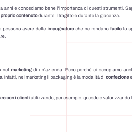
a anni e conosciamo bene l’importanza di questi strumenti. S
l proprio contenuto
durante il tragitto e durante la giacenza.
le possono avere delle
impugnature
che ne rendano
facile
lo s
re.
o nel
marketing
di un’azienda. Ecco perché ci occupiamo an
te
. Infatti, nel marketing il packaging è la modalità di
confezione
e
e con i clienti
utilizzando, per esempio, qr code o valorizzando l’